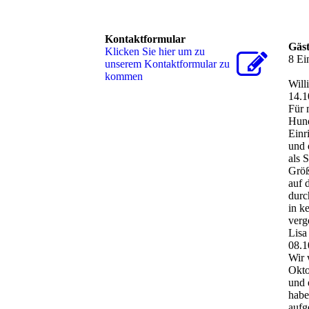
Kontaktformular
Gäs
Klicken Sie hier um zu
8 Ei
unserem Kon­takt­for­mu­lar zu
kommen
Will
14.1
Für 
Hund
Einr
und 
als 
Größ
auf 
durc
in k
verg
Lisa
08.1
Wir 
Okto
und 
habe
aufg