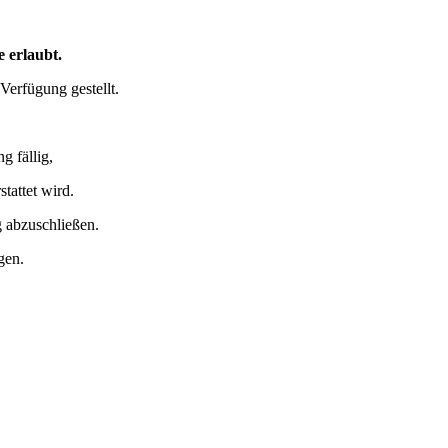
e erlaubt.
Verfügung gestellt.
g fällig,
stattet wird.
g abzuschließen.
gen.