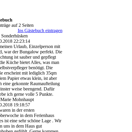
tebuch
nträge auf 2 Seiten
Ins Gästebuch eintragen
i Sonderhüsken
0.2018
22:23:14
meinen Urlaub, Einzelperson mit
, war der Bungalow perfekt. Die
ichtung ist sauber und gepflegt
die Küche bietet Alles, was man
Selbstverpfleger benötigt. Die
e erscheint mit lediglich 35qm
dem Papier etwas klein, ist aber
h eine gekonnte Raumaufteilung
einster weise beengend. Dafür
ebe ich gerne volle 5 Punkte.
 Marie Mohnhaupt
0.2018
19:18:57
waren in der ersten
berwoche in dem Ferienhaus
es ist eine sehr schöne Lage . Wir
n uns in dem Haus gut
ehoben gefühlt. Gerne kommen