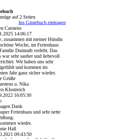
tebuch
nträge auf 2 Seiten
Ins Gästebuch eintragen
n Carstens
1.2025
14:06:17
, zusammen mit meiner Hündin
 schöne Woche, im Ferienhaus
Familie Dumrath verlebt. Das
 war sehr sauber und liebevoll
erichtet. Wir haben uns sehr
gefühlt und kommen im
sten Jahr ganz sicher wieder.
e Grüße
rstens u. Nika
en Klostreich
9.2022
16:05:30
o
sagen Dank
super Ferienhaus und sehr nette
rüßung.
kommen wieder.
anie Hall
0.2021
09:43:50