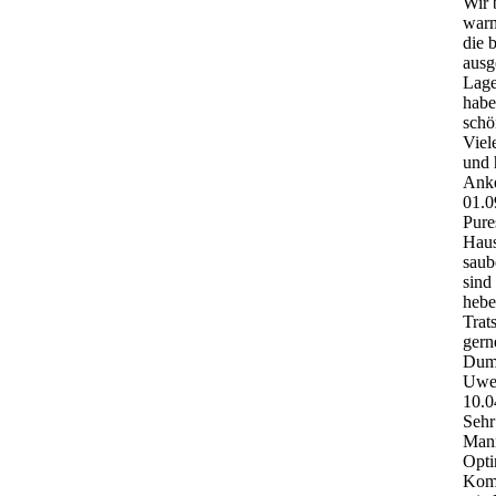
Wir 
warm
die 
ausg
Lage
habe
schö
Viel
und 
Anke
01.0
Pure
Haus
saub
sind
hebe
Trat
gern
Dum
Uwe
10.0
Sehr
Mann
Opti
Komm