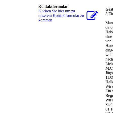
Kontaktformular
Gäs
Klicken Sie hier um zu
8 Ei
unserem Kon­takt­for­mu­lar zu
kommen
Mare
03.0
Habe
eine
von 
Haus
eing
wohl
näch
Lieb
M.Ca
Jürg
11.0
Hall
Wir 
Ein 
Beg
Wir 
Stef
01.1