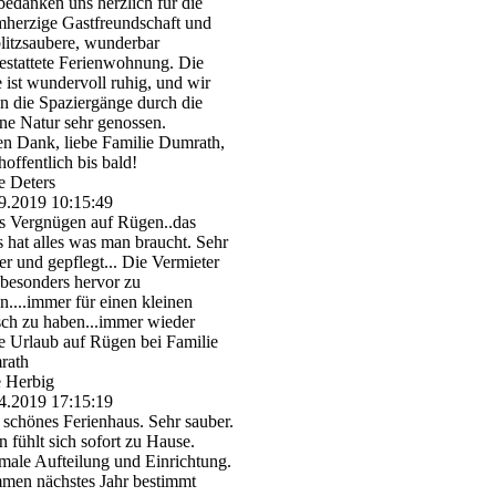
bedanken uns herzlich für die
herzige Gastfreundschaft und
blitzsaubere, wunderbar
estattete Ferienwohnung. Die
 ist wundervoll ruhig, und wir
n die Spaziergänge durch die
ne Natur sehr genossen.
en Dank, liebe Familie Dumrath,
hoffentlich bis bald!
 Deters
9.2019
10:15:49
s Vergnügen auf Rügen..das
 hat alles was man braucht. Sehr
er und gepflegt... Die Vermieter
 besonders hervor zu
n....immer für einen kleinen
sch zu haben...immer wieder
e Urlaub auf Rügen bei Familie
rath
 Herbig
4.2019
17:15:19
 schönes Ferienhaus. Sehr sauber.
 fühlt sich sofort zu Hause.
male Aufteilung und Einrichtung.
en nächstes Jahr bestimmt