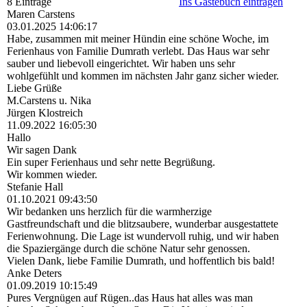
8 Einträge
Ins Gästebuch eintragen
Maren Carstens
03.01.2025
14:06:17
Habe, zusammen mit meiner Hündin eine schöne Woche, im
Ferienhaus von Familie Dumrath verlebt. Das Haus war sehr
sauber und liebevoll eingerichtet. Wir haben uns sehr
wohlgefühlt und kommen im nächsten Jahr ganz sicher wieder.
Liebe Grüße
M.Carstens u. Nika
Jürgen Klostreich
11.09.2022
16:05:30
Hallo
Wir sagen Dank
Ein super Ferienhaus und sehr nette Begrüßung.
Wir kommen wieder.
Stefanie Hall
01.10.2021
09:43:50
Wir bedanken uns herzlich für die warmherzige
Gastfreundschaft und die blitzsaubere, wunderbar ausgestattete
Ferienwohnung. Die Lage ist wundervoll ruhig, und wir haben
die Spaziergänge durch die schöne Natur sehr genossen.
Vielen Dank, liebe Familie Dumrath, und hoffentlich bis bald!
Anke Deters
01.09.2019
10:15:49
Pures Vergnügen auf Rügen..das Haus hat alles was man