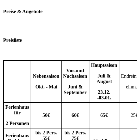
Preise & Angebote
Preisliste
Hauptsaison
Vor-und
Juli &
Nebensaison
Nachsaison
Endreini
August
Okt. - Mai
Juni &
einmal
23.12.
September
-03.01.
Ferienhaus
für
50€
60€
65€
25€
2 Personen
bis 2 Pers.
bis 2 Pers.
Ferienhaus
55€
75€