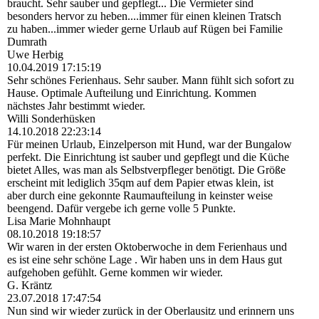
braucht. Sehr sauber und gepflegt... Die Vermieter sind
besonders hervor zu heben....immer für einen kleinen Tratsch
zu haben...immer wieder gerne Urlaub auf Rügen bei Familie
Dumrath
Uwe Herbig
10.04.2019
17:15:19
Sehr schönes Ferienhaus. Sehr sauber. Mann fühlt sich sofort zu
Hause. Optimale Aufteilung und Einrichtung. Kommen
nächstes Jahr bestimmt wieder.
Willi Sonderhüsken
14.10.2018
22:23:14
Für meinen Urlaub, Einzelperson mit Hund, war der Bungalow
perfekt. Die Einrichtung ist sauber und gepflegt und die Küche
bietet Alles, was man als Selbstverpfleger benötigt. Die Größe
erscheint mit lediglich 35qm auf dem Papier etwas klein, ist
aber durch eine gekonnte Raumaufteilung in keinster weise
beengend. Dafür vergebe ich gerne volle 5 Punkte.
Lisa Marie Mohnhaupt
08.10.2018
19:18:57
Wir waren in der ersten Oktoberwoche in dem Ferienhaus und
es ist eine sehr schöne Lage . Wir haben uns in dem Haus gut
aufgehoben gefühlt. Gerne kommen wir wieder.
G. Kräntz
23.07.2018
17:47:54
Nun sind wir wieder zurück in der Oberlausitz und erinnern uns